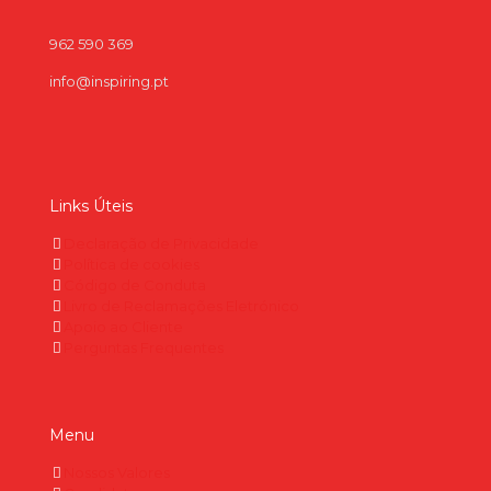
962 590 369
info@inspiring.pt
Links Úteis
Declaração de Privacidade
Política de cookies
Código de Conduta
Livro de Reclamações Eletrónico
Apoio ao Cliente
Perguntas Frequentes
Menu
Nossos Valores