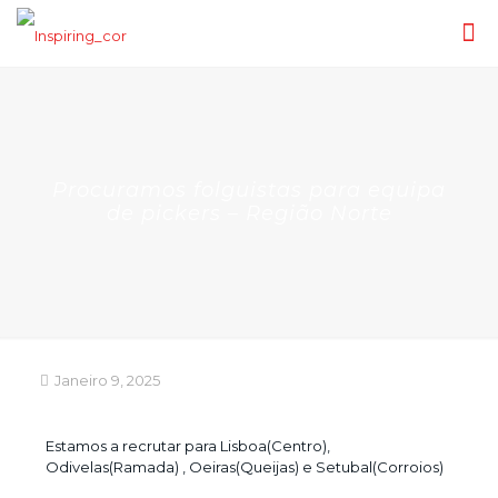
Procuramos folguistas para equipa
de pickers – Região Norte
Janeiro 9, 2025
Estamos a recrutar para Lisboa(Centro),
Odivelas(Ramada) , Oeiras(Queijas) e Setubal(Corroios)