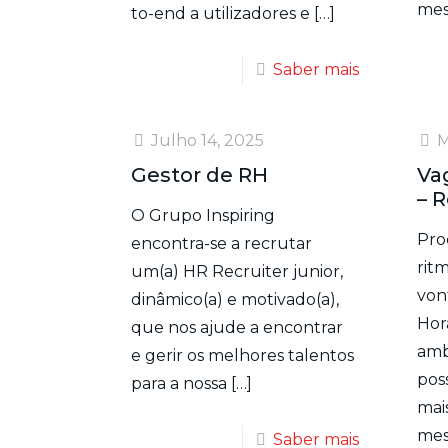
me
to-end a utilizadores e
[…]
Saber mais
Julho 14, 2025
M
Gestor de RH
Va
– 
O Grupo Inspiring
Pro
encontra-se a recrutar
rit
um(a) HR Recruiter junior,
von
dinâmico(a) e motivado(a),
Horá
que nos ajude a encontrar
amb
e gerir os melhores talentos
pos
para a nossa
[…]
mai
me
Saber mais