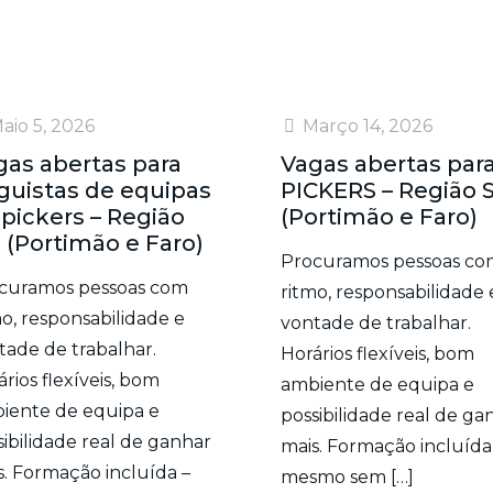
aio 5, 2026
Março 14, 2026
gas abertas para
Vagas abertas par
lguistas de equipas
PICKERS – Região 
 pickers – Região
(Portimão e Faro)
 (Portimão e Faro)
Procuramos pessoas co
curamos pessoas com
ritmo, responsabilidade 
mo, responsabilidade e
vontade de trabalhar.
tade de trabalhar.
Horários flexíveis, bom
rios flexíveis, bom
ambiente de equipa e
iente de equipa e
possibilidade real de ga
sibilidade real de ganhar
mais. Formação incluída
s. Formação incluída –
mesmo sem
[…]