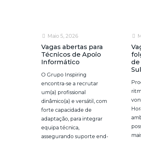
Maio 5, 2026
M
Vagas abertas para
Va
Técnicos de Apoio
fo
Informático
de
Sul
O Grupo Inspiring
Pro
encontra-se a recrutar
rit
um(a) profissional
von
dinâmico(a) e versátil, com
Horá
forte capacidade de
amb
adaptação, para integrar
pos
equipa técnica,
mai
assegurando suporte end-