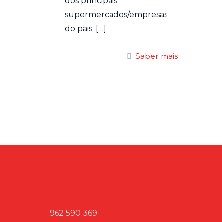
dos principais
supermercados/empresas
do pais.
[…]
Saber mais
962 590 369