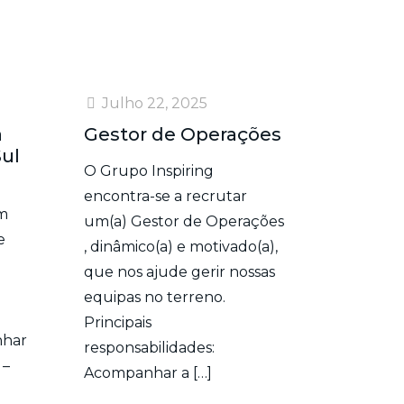
Julho 22, 2025
a
Gestor de Operações
Sul
O Grupo Inspiring
encontra-se a recrutar
m
um(a) Gestor de Operações
e
, dinâmico(a) e motivado(a),
que nos ajude gerir nossas
equipas no terreno.
Principais
nhar
responsabilidades:
 –
Acompanhar a
[…]