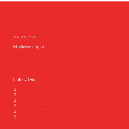
962 590 369
info@inspiring.pt
Links Úteis
Declaração de Privacidade
Política de cookies
Código de Conduta
Livro de Reclamações Eletrónico
Apoio ao Cliente
Perguntas Frequentes