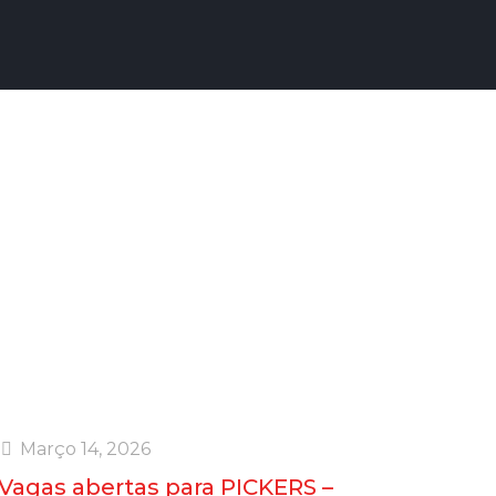
ego
s que se optar por se candidatar, as suas
spiring Vision Lda.
Março 14, 2026
Vagas abertas para PICKERS –