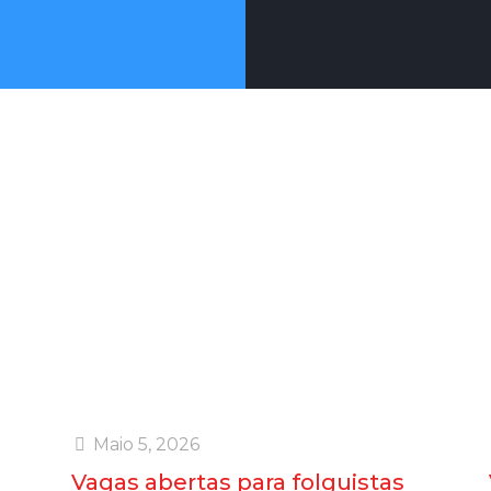
ortunidades de Empr
 de emprego. Em relação às presentes ofertas, informamo
tratadas de acordo coma Declaração de Privacidade da In
Maio 5, 2026
Vagas abertas para folguistas