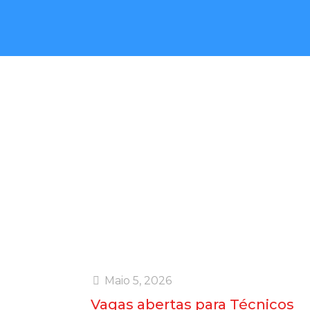
Op
A Inspiring atua na qualidade de agência
informações serão 
Maio 5, 2026
Vagas abertas para Técnicos